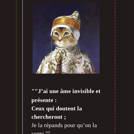
""J’ai une âme invisible et
présente :
Ceux qui doutent la
chercheront ;
Je la répands pour qu’on la
sente.""